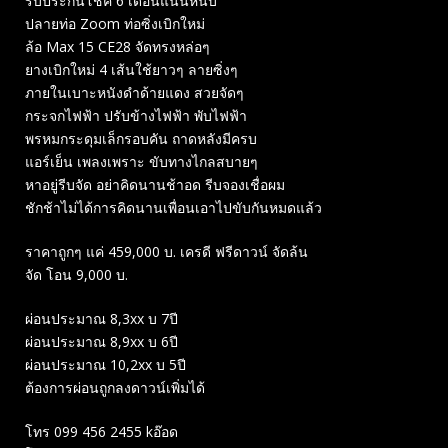
รับประกันโช๊ค 6 เดือนแน่นหนึ๊บ
ปลายท่อ Zoom ท่อซิ่งเบิกใหม่
ล้อ Max 15 CE28 จัดทรงหล่อๆ
ยางเบิกใหม่ 4 เส้นใช้ยาวๆ ลายซิ่งๆ
ภายในเบาะหนังดำด้ายแดง สวยจัดๆ
กระจกไฟฟ้า ปรับข้างไฟฟ้า พับไฟฟ้า
พรหมกระดุมเล็กรอบคัน ถาดหลังมีครบ
แอร์เย็น เพลงเพราะ ขับทางไกลสบายๆ
หาอยู่รีบจัด อย่าคิดนานช้าอด รีบจองเชื่อผม
ชักช้าไม่ได้การคิดนานเพื่อนเอาไปขับกันหมดแล้ว
ราคาถูกๆ แค่ 459,000 บ. เครดี ฟรีดาวน์ จัดล้น
จัด โอน 9,000 บ.
ผ่อนประมาณ 8,3xx บ 7ปี
ผ่อนประมาณ 8,9xx บ 6ปี
ผ่อนประมาณ 10,2xx บ 5ปี
ต้องการผ่อนถูกลงดาวน์เพิ่มได้
โทร 099 456 2455 kอ๊อด