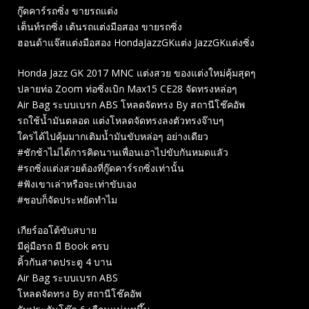
กู๊ดคาร์รถซิ่ง ขายรถแต่ง
เต็นท์รถซิ่ง เต้นรถแต่งมือสอง ขายรถซิ่ง
ฮอนด้าแจ๊สแต่งมือสอง HondaJazzGKแต่ง JazzGKแต่งซิ่ง
Honda Jazz GK 2017 MNC แต่งสวย ของแต่งใหม่คุ้มสุดๆ
ปลายท่อ Zoom ท่อซิ่งเบิก Max15 CE28 จัดทรงหล่อๆ
Air Bag ระบบเบรก ABS โหลดจัดทรง By สถานีโช๊คอัพ
รถใช้น้ำมันตลอด แต่งโหลดจัดทรงลงตัวทรงจ๊าบๆ
ใครได้ไปคุ้มมากเติมน้ำมันขับหล่อๆ อย่างเดียว
#ชักช้าไม่ได้การคิดนานเพื่อนเอาไปขับกันหมดแลัว
#รถซิ่งแต่งสวยต้องที่กู๊ดคาร์รถซิ่งเท่านั้น
#ฟังเขาเล่าหรือจะเท่าขับเอง
#ชอบก็จัดประหยัดทำไม
เกียร์ออโต้ขับสบาย
มีคู่มือรถ มี Book ครบ
คิ้วกันสาดประตู 4 บาน
Air Bag ระบบเบรก ABS
โหลดจัดทรง By สถานีโช๊คอัพ