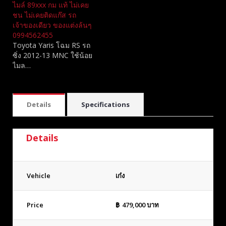
ไมล์ 89xxx กม แท้ ไม่เคย
ชน ไม่เคยติดแก๊ส รถ
เจ้าของเดียว ของแต่งล้นๆ
0994562455
Toyota Yaris โฉม RS รถ
ซิ่ง 2012-13 MNC​ ใช้น้อย
ไมล…
Details
Specifications
Details
Vehicle
เก๋ง
Price
฿
479,000
บาท