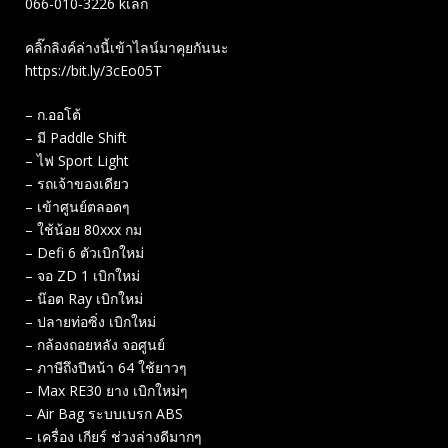
066-010-3226 kเล็ก
คลิ๊กลิงค์ล่างนี้เข้าไลน์มาคุยกันนะ
https://bit.ly/3cEo05T
– ก.ออโต้
– มี Paddle Shift
– ไฟ Sport Light
– รถเจ้าของเดียว
– เข้าศูนย์ตลอดๆ
– ใช้น้อย 80xxx กม
– Defi 6 ตัวเบิกใหม่
– จอ ZD 1 เบิกใหม่
– น๊อต Ray เบิกใหม่
– ปลายท่อซิ่ง เบิกใหม่
– กล้องถอยหลัง จอศูนย์
– ภาษีถึงปีหน้า 64 ใช้ยาวๆ
– Max RE30 ยาง เบิกใหม่ๆ
– Air Bag​ ระบบเบรก​ ABS
– เครื่อง เกียร์ ช่วงล่างดีมากๆ