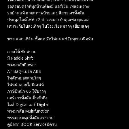
รถครอบครัวที่ทุกบ้านต้องมี แอร์เย็น เพลงเพราะ
รถบ้านแท้ สวยสภาพป้ายแดง สีสวยเงาทั้งคัน
ประตูสไลด์ไฟฟ้า 2 ข้างเหมาะกับคุณพ่อ คุณแม่
เหมาะกับไปส่งเด็กๆ ไปโรงเรียนมากๆ เยี่ยมสุดๆ
ขาย แลก เทิร์น ซื้อสด จัดไฟแนนซ์รับทุกกรณีครับ
ก.ออโต้ ขับสบาย
มี Paddle Shift
พวงมาลัยPower
Air Bag+เบรก ABS
ไฟตัดหมอกสวยใสๆ
ไฟหน้าสวยใสมีเสน่ห์
ภาษีปีหน้า 66 ใช้ยาวๆ
แอร์ราวทั้งคันเย็นทั่วถึง
ไมล์ Digital แอร์ Digital
พวงมาลัย Multifunction
พรหมกระดุมทั้งคันสวยงาม
คู่มือรถ BOOK Serviceมีครบ