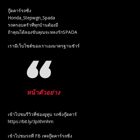
กู๊ดคาร์รถซิ่ง
Honda_Stepwgn_Spada
รถครอบครัวที่ทุกบ้านต้องมี
ถ้าคุณได้ลองขับคุณจะหลงรักSPADA
เรามีเว็บไซต์ของเราเองมาตรฐานชัวร์
หน้าตัวอย่าง
เข้าไปชมรีวิวที่ช่องยู​ทูบ​ รถซิ่งกู๊ดคาร์
https://bit.ly/3pXhmhm​
เข้าไปชมรถที่ FB เพจกู๊ดคาร์รถซิ่ง