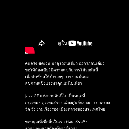
คนจริง ชัดเจน มาดูรถคนเดียว ออกรถคนเดียว
ขอให้น้องเบียร์มีความสุขกับการใช้รถคันนี้
เมื่อขับขี่ขอให้ร่ำรวยๆ การงานมั่นคง
สุขภาพแข็งแรงพาคุณแม่ไปเที่ยว
Jazz GE แต่งสวยคันนี้ไปเป็นหนุ่มที่
กรุง​เทพฯ ดุจ​เทพสร้าง เมืองศูนย์กลาง​การปกครอง
วัด วัง งาม​เรืองรอง เมืองหลวงของประ​เทศ​ไทย
ขอบคุณที่เชื่อมั่นในเรา กู๊ดคาร์รถซิ่ง
รถซิ่งแต่งสวยต้องกู๊ดคาร์รถซิ่ง