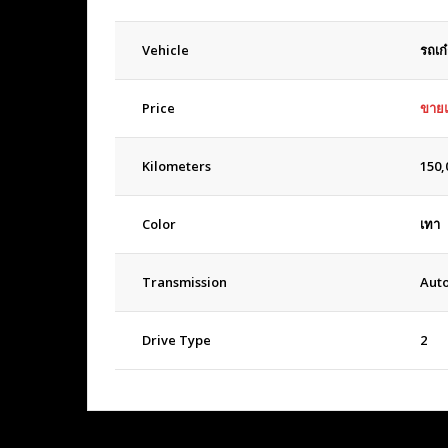
Vehicle
รถเก๋
Price
ขายแ
Kilometers
150,
Color
เทา
Transmission
Aut
Drive Type
2