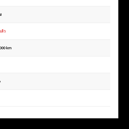
ง
ล้ว
000 km
o