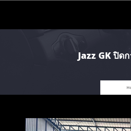
Skip
to
content
Jazz GK ปิดก
H