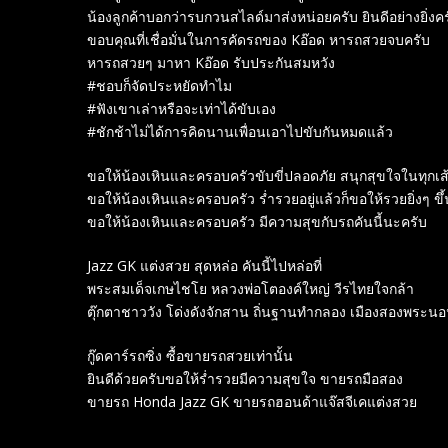
น้องลูกค้าบอกว่ารบกวนสไลด์มาส่งหน่อยครับ ยินดีอย่างยิ่งค
ขอบคุณที่เชื่อมั่นในการคัดรถของ Kอ๊อด หารถสวยจบครับ
หารถสวยๆ มาหา Kอ๊อด รับประกันสมหวัง
#ชอบก็จัดประหยัดทำไม
#ฟังเขาเล่าหรือจะเท่าได้ขับเอง
#ชักช้าไม่ได้การคิดนานเพื่อนเอาไปขับกันหมดแล้ว
ขอให้น้องเหินและครอบครัวขับขี่ปลอดภัย สนุกสุขใจในทุกเ
ขอให้น้องเหินและครอบครัว ร่ำรวยอยู่แล้วก็ขอให้รวยยิ่งๆ ขึ
ขอให้น้องเหินและครอบครัว มีความสุขกับรถคันนี้นะครับ
Jazz GK แต่งสวย สุดหล่อ คันนี้ไปหล่อที่
พระสมเด็จเกษไชโย หลวงพ่อโตองค์ใหญ่ วีรไทยใจกล้า
ตุ๊กตาชาววัง โด่งดังจักสาน ถิ่นฐานทำกลอง เมืองสองพระน
กู๊ดคาร์รถซิ่ง ซื้อขายรถสวยเท่านั้น
ยินดีด้วยครับขอให้ร่ำรวยมีความสุขใจ ขายรถมือสอง
ขายรถ Honda Jazz GK ขายรถฮอนด้าแจ๊สจีเคแต่งสวย