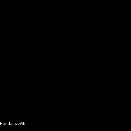
์ดา HondaJazzGK