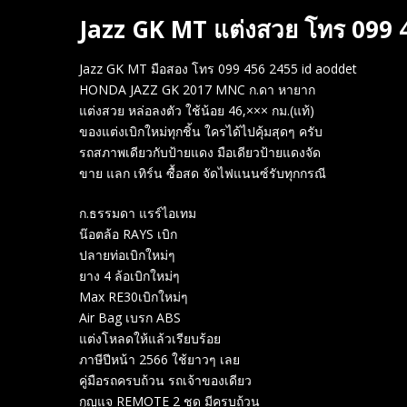
Jazz GK MT แต่งสวย โทร 099 
Jazz GK MT มือสอง โทร 099 456 2455 id aoddet
HONDA JAZZ GK 2017 MNC ก.ดา หายาก
แต่งสวย หล่อลงตัว ใช้น้อย 46,××× กม.(แท้)
ของแต่งเบิกใหม่ทุกชิ้น ใครได้ไปคุ้มสุดๆ ครับ
รถสภาพเดียวกับป้ายแดง มือเดียวป้ายแดงจัด
ขาย แลก เทิร์น ซื้อสด จัดไฟแนนซ์รับทุกกรณี
ก.ธรรมดา แรร์ไอเทม
น๊อตล้อ RAYS เบิก
ปลายท่อเบิกใหม่ๆ
ยาง 4 ล้อเบิกใหม่ๆ
Max RE30เบิกใหม่ๆ
Air Bag เบรก ABS
แต่งโหลดให้แล้วเรียบร้อย
ภาษีปีหน้า 2566 ใช้ยาวๆ เลย
คู่มือรถครบถ้วน รถเจ้าของเดียว
กุญแจ REMOTE 2 ชุด มีครบถ้วน