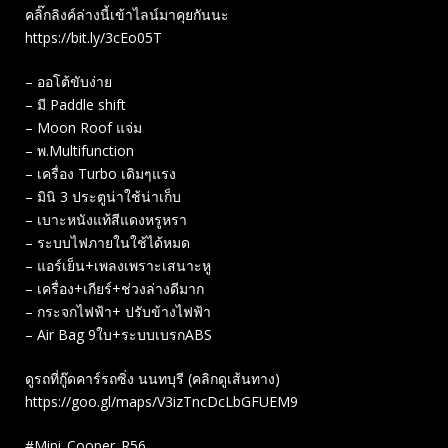
คลิ๊กลิงค์ล่างนี้เข้าไลน์มาคุยกันนะ
https://bit.ly/3cEo05T
– ออโต้ขับง่าย
– มี Paddle shift
– Moon Roof แจ่ม
– พ.Multifunction
– เครื่อง Turbo เดิมๆแรง
– มินิ 3 ประตูน่าใช้น่าเก็บ
– เบาะหนังแท้สีแดงหรูหรา
– ระบบไฟภายในใช้ได้หมด
– แอร์เย็น+เพลงเพราะเสนาะหู
– เครื่อง+เกียร์+ช่วงล่างดีมาก
– กระจกไฟฟ้า+ ปรับข้างไฟฟ้า
– Air Bag 9ใบ+ระบบเบรก​ABS
ดูรถที่กู๊ดคาร์รถซิ่ง นนทบุรี (คลิกดูเส้นทาง)
https://goo.gl/maps/V3izTncDcLbGFUEM9
#Mini_Cooper_R56