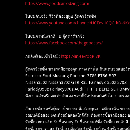
https://www.goodcarrodzing.com/
ไปชมคันจริง รีวิวที่ช่องยู​ทูบ​ กู๊ดคาร์รถซิ่ง
https://www.youtube.com/channel/UCEevH0QC_kD-6K
ไปชมภาพนิ่งรถที่ FB กู๊ดคาร์รถซิ่ง
https://www.facebook.com/thegoodcars/
กดลิงก์เลยเข้าไลน์ :
https://lin.ee/roqRI8K
กู๊ดคาร์รถซิ่ง ขายรถมือสองคุณภาพเท่านั้น ดินแดนรถสปอร
Scirocco Ford Mustang Porsche GT86 FT86 BRZ
Nissan350z Nissan370z GTR R35 FairladyZ 350z 370Z
Fairlady350z Fairlady370z Audi TT TTs BENZ SLK BM
ฟังเขาเล่าหรือจะเท่าขับเอง ชอบก็จัดประหยัดทำไม ขายรถ
อ๊อดรถซิ่ง รถซิ่งกู๊ดคาร์ ขายรถมือสองคุณภาพดีเท่านั้น 
รถยนต์มือสอง เต็นท์รถมือสองใกล้ฉัน ต้องการซื้อรถมือสอง
รับซื้อรถสปอร์ต รับซื้อรถหรู รับซื้อรถยนต์ซิ่ง รับซื้อรถกลับสี
รับซื้อรถราคาสูง รับซื้อรถมือสอง รับซื้อรถบ้าน รับซื้อรถยนต