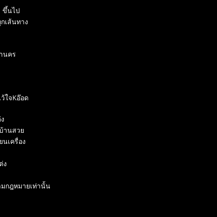
 ขึ้นไป
ุกเส้นทาง
ลานคร
ว้ใจKอ๊อด
่ง
ถบ้านสวย
นเครื่อง
ต่ง
ตามกฎหมายเท่านั้น