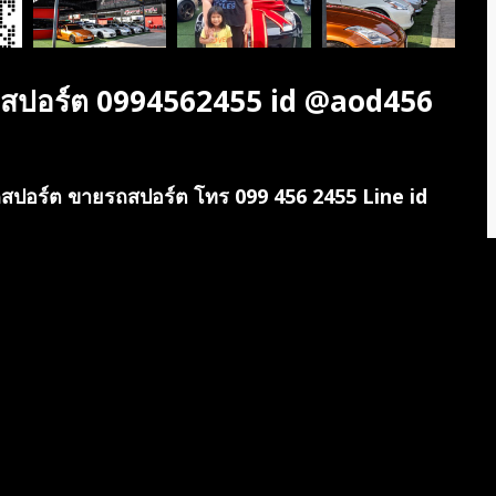
รถสปอร์ต 0994562455 id @aod456
รถสปอร์ต ขายรถสปอร์ต โทร 099 456 2455 Line id