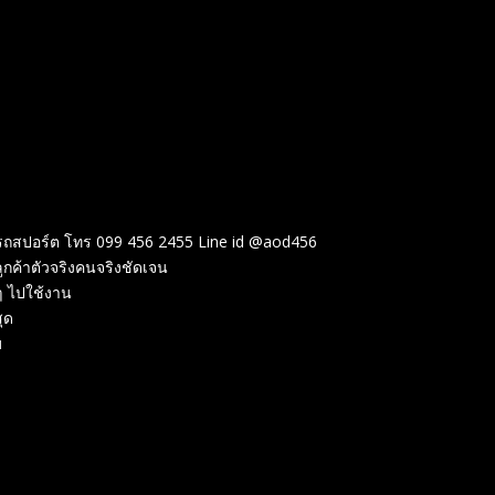
ายรถสปอร์ต โทร 099 456 2455 Line id @aod456
ูกค้าตัวจริงคนจริงชัดเจน
ๆ ไปใช้งาน
ุด
บ