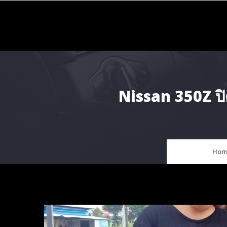
Skip
to
content
Nissan 350Z ป
Hom