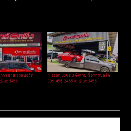
ิดการขาย รถสปอร์ต
Nissan 350z แต่งสวย ซื้อรถสปอร์ต
d @aod456
099 456 2455 id @aod456