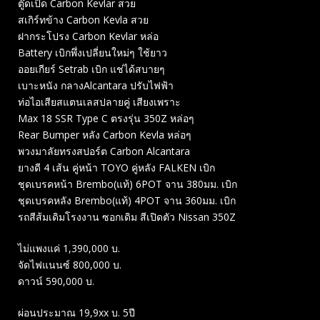
ตู๊ดเป็ด Carbon Kevlar สวย
สเกิร์ทข้าง Carbon Kevla สวย
ฝากระโปรง Carbon Kevlar หล่อ
Battery เบิกพึ่งเปลี่ยนใหม่ๆ ใช้ยาว
ออยเกียร์ Setrab เบิก แช่ได้สบายๆ
เบาะหนัง กลางAlcantara ปรับไฟฟ้า
ท่อไอเสียสแตนเลสปลายคู่ เสียงเพราะ
Max 18 SSR Type C ตรงรุ่น 350Z หล่อๆ
Rear Bumper หลัง Carbon Kevla หล่อๆ
พวงมาลัยทรงสปอร์ต Carbon Alcantara
ยางดี 4 เส้น คู่หน้า TOYO คู่หลัง FALKEN เบิก
ชุดเบรคหน้า Brembo(แท้) 6POT จาน 380มม. เบิก
ชุดเบรคหลัง Brembo(แท้) 4POT จาน 360มม. เบิก
รถสีส้มเดิมโรงงาน ซอกเดิม สีเปิดตัว Nissan 350Z
ไม่แพงแค่ 1,390,000 บ.
จัดไฟแนนซ์ 800,000 บ.
ดาวน์ 590,000 บ.
ผ่อนประมาณ 19,9xx บ. 5ปี