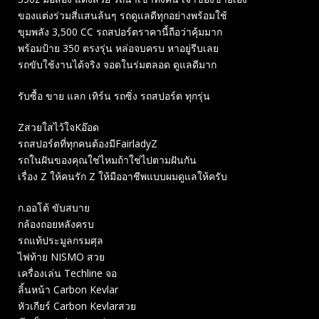
ของแต่งร่วมสี่แสนล้นๆ รถดูแลดีทุกอย่างพร้อมใช้
ขุมพลัง 3,500 CC รถสปอร์ตราคานี้ถือว่าคุ้มมาก
พร้อมป้าย 350 ตรงรุ่น หล่อจบครบ หาอยู่รีบเลย
รถขับใช้งานได้จริง จอดในร่มตลอด ดูแลดีมาก
รับซื้อ ขาย แลก เทิร์น รถซิ่ง รถสปอร์ต ทุกรุ่น
Zสวยใสไว้ใจKอ๊อด
รถสปอร์ตที่ทุกคนต้องมีFairladyZ
รถในฝันของคุณใช่ไหมถ้าใช่ไปตามฝันกัน
เรื่อง Z ให้คนรัก Z ให้มืออาชีพแบบผมดูแลให้ครับ
ก.ออโต้ ขับสบาย
กล้องถอยหลังครบ
รถแท้ประมูลกรมศุล
ไฟท้าย NISMO สวย
เครื่องเล่น Techline จอ
ลิ้นหน้า Carbon Kevlar
หัวเกียร์ Carbon Kevlarสวย