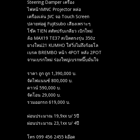
Steering Damper เครื่อง
ไฟหน้าMNC Projector หล่อ
เครื่องเล่น JVC จอ Touch Screen
ปลายท่อคูู่ Fujitsubo เสียงเพราะๆ
โช๊ค TIEN สตัทปรับเกลียว เบิกใหม่
ล้อ MAX19 TE37 สเป็คตรงรุ่น 350z
ยางใหม่21 KUMHO ใส่วิ่งไม่ถึงร้อยโล
เบรค BREMBO หน้า 4POT หลัง 2POT
จานเบรกใหม่ ร่องใหญ่เบรกหนึ๊บมั่นใจ
ราคา ถูก ถูก 1,390,000 บ.
จัดไฟแนนซ์ 800,000 บ.
ดาวน์ 590,000 บ.
จัดโอน 29,000 บ.
รวมออกรถ 619,000 บ.
ผ่อนประมาณ 19,9xx บ/ 5ปี
ผ่อนประมาณ 23,1xx บ/ 4ปี
โทร 099 456 2455 kอ๊อด