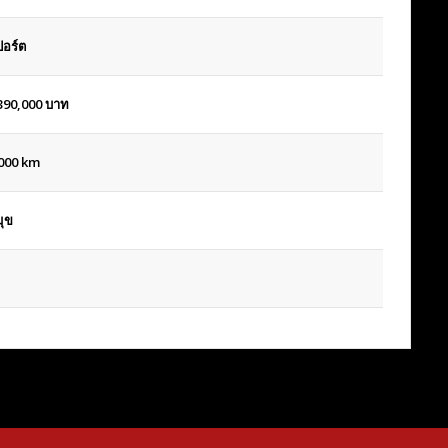
อร์ต
390,000
บาท
000 km
ุข