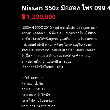
Nissan 350z มือสอง โทร 099 4
฿
1,390,000
บาท
NISSAN 350Z 2015 รถนำเข้าทั้งคัน ประมูลกรมศุล
ขาวมุขหล่อจัด ขับดี พึ่งเปลี่ยนของเหลวใหม่ใช้ยาว
รถขับใช้งานได้จริงทุกวัน ดูแลดีมากจอดในร่มตลอด
แต่งหล่อกำลังดี หล่อๆ คลีนๆ ใครหาอยู่รีบเลยนะ
ชักช้าไม่ได้การ คิดนานเพื่อนเอาไปขับกันหมดแล้ว
รับซื้อ ขาย แลก เปลี่ยน รถสปอร์ต รถซิ่ง ทุกรุ่น
รถสปอร์ตที่ทุกบ้านต้องมีFairladyZ
เรื่องZสวยใสไว้ใจผมนะครับ
ออโต้ ขับสบาย
สีสวยเงาทั้งคัน
กุญแจ REMOTE
เบาะหนังปรับไฟฟ้า
เบาะไฟฟ้าปรับอุ่นร้อน
พวงมาลัย Multifuction