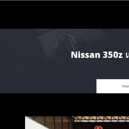
Skip
to
content
Nissan 350z แ
Ho