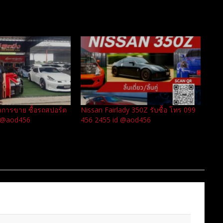
ดการขาย ซื้อรถสปอร์ต
Nissan Fairlady 350Z รับซื้อ โทร 099
d @aod456
456 2455 id @aod456