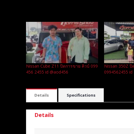
Related
Nissan Cube Z11 ปิดการขาย คิวบ์ 099
Nissan 350Z ปิ
456 2455 id @aod456
0994562455 i
Details
Specifications
Details