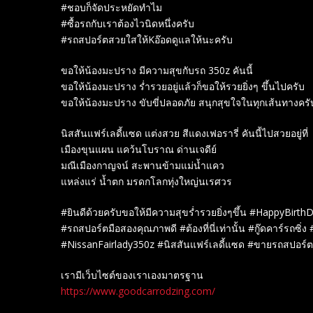
#ชอบก็จัดประหยัดทำไม
#ซื้อรถกับเราต้องไวนิดหนึ่งครับ
#รถสปอร์ตสวยใสให้Kอ๊อดดูแลให้นะครับ
ขอให้น้องมะปราง มีความสุขกับรถ 350z คันนี้
ขอให้น้องมะปราง ร่ำรวยอยู่แล้วก็ขอให้รวยยิ่งๆ ขึ้นไปครับ
ขอให้น้องมะปราง ขับขี่ปลอดภัย สนุกสุขใจในทุกเส้นทางครั
นิสสันแฟร์เลดี้แซด แต่งสวย สีแดงเฟอรารี่ คันนี้ไปสวยอยู่ที่
เมืองขุนแผน แคว้นโบราณ ด่านเจดีย์
มณีเมืองกาญจน์ สะพานข้ามแม่น้ำแคว
แหล่งแร่ น้ำตก มรดกโลกทุ่งใหญ่นเรศวร
#ยินดีด้วยครับขอให้มีความสุขร่ำรวยยิ่งๆขึ้น #HappyBirt
#รถสปอร์ตมือสองคุณภาพดี #ต้องที่นี่เท่านั้น #กู๊ดคาร์รถซิ่
#NissanFairlady350z #นิสสันแฟร์เลดี้แซด #ขายรถสปอร์
เรามีเว็บไซต์ของเราเองมาตรฐาน
https://www.goodcarrodzing.com/