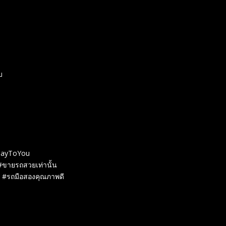
บ
hDayToYou
ง #ขายรถสวยเท่านั้น
ต #รถมือสองคุณภาพดี