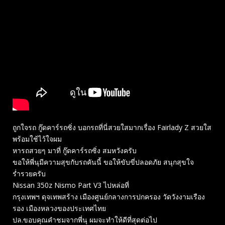
ถูกใจรถ กู๊ดคาร์รถซิ่ง บอกรถที่นี่สวยใสมากเรื่อง Fairlady Z สวยใส
พร้อมใช้ไว้ใจผม
หารถสวยๆ มาที่ กู๊ดคาร์รถซิ่ง สมหวังครับ
ขอให้พี่นุมีความสุขกับรถคันนี้ ขอให้ขับขี่ปลอดภัย สนุกสุขใจ
ร่ำรวยครับ
Nissan 350z Nismo Part V3 ไปหล่อที่
กรุงเทพฯ ดุจเทพสร้าง เมืองศูนย์กลางการปกครอง วัดวังงามเรือง
รอง เมืองหลวงของประเทศไทย
ปล.ขอบคุณคำชมจากพี่นุ ผมจะทำให้ดีที่สุดต่อไป