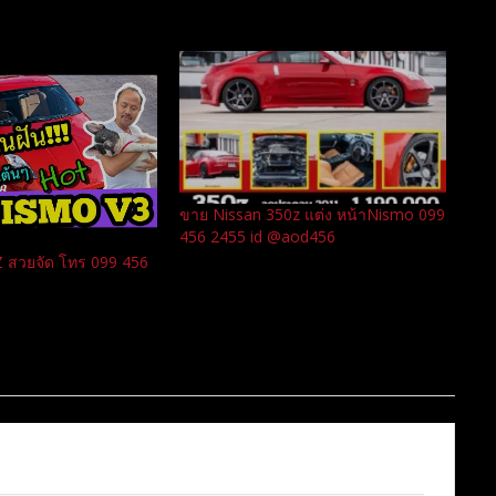
ขาย Nissan 350z แต่ง หน้าNismo 099
456 2455 id @aod456
0Z สวยจัด โทร 099 456