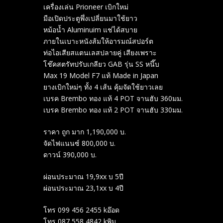
เครื่องเล่น Prioneer เบิกใหม่
มือเปิดประตูพึ่งเปลี่ยนมาใช้ยาว
หม้อน้ำ Aluminuim แช่ได้สบาย
ภายในเบาะหนังส้มให้อารมณ์สปอร์ต
ท่อไอเสียสแตนเลสปลายคู่ เสียงเพราะ
โช๊คสตรัทปรับเกลียว GAB รุ่น SS หนึ๊บ
Max 19 Model F7 แท้ Made in Japan
ยางเบิกใหม่ๆ ทั้ง 4 เส้น คุ้มจัดใช้ยาวเลย
เบรค Brembo ทอง แท้ 4 POT จานฮับ 360มม.
เบรค Brembo ทอง แท้ 2 POT จานฮับ 330มม.
ราคา ถูก มาก 1,190,000 บ.
จัดไฟแนนซ์ 800,000 บ.
ดาวน์ 390,000 บ.
ผ่อนประมาณ 19,9xx บ 5ปี
ผ่อนประมาณ 23,1xx บ 4ปี
โทร 099 456 2455 kอ๊อด
โทร 087 558 4842 kพิม