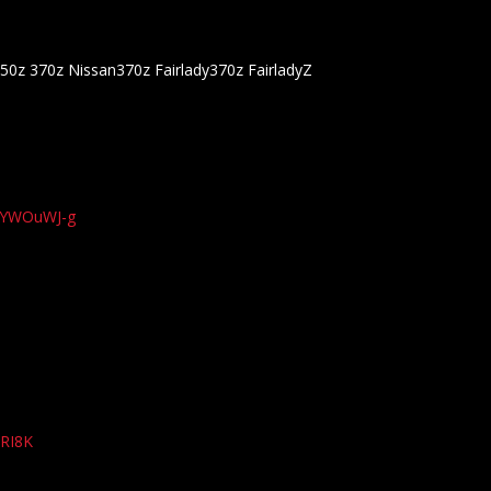
350z 370z Nissan370z Fairlady370z FairladyZ
xYWOuWJ-g
qRI8K