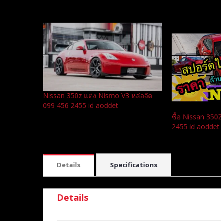
Related
Nissan 350z แต่ง Nismo V3 หล่อจัด
099 456 2455 id aoddet
ซื้อ Nissan 35
2455 id aoddet
Details
Specifications
Details