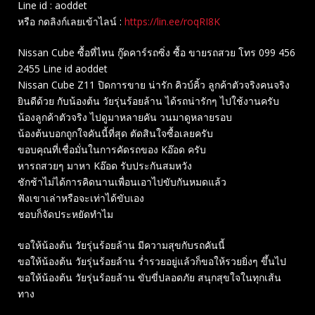
Line id : aoddet
หรือ กดลิงก์เลยเข้าไลน์ :
https://lin.ee/roqRI8K
Nissan Cube ซื้อที่ไหน กู๊ดคาร์รถซิ่ง ซื้อ ขายรถสวย โทร 099 456
2455 Line id aoddet
Nissan Cube Z11 ปิดการขาย น่ารัก คิวบ์คิ้ว ลูกค้าตัวจริงคนจริง
ยินดีด้วย กับน้องต้น วัยรุ่นร้อยล้าน ได้รถน่ารักๆ ไปใช้งานครับ
น้องลูกค้าตัวจริง ไปดูมาหลายคัน วนมาดูหลายรอบ
น้องต้นบอกถูกใจคันนี้ที่สุด ตัดสินใจซื้อเลยครับ
ขอบคุณที่เชื่อมั่นในการคัดรถของ Kอ๊อด ครับ
หารถสวยๆ มาหา Kอ๊อด รับประกันสมหวัง
ชักช้าไม่ได้การคิดนานเพื่อนเอาไปขับกันหมดแล้ว
ฟังเขาเล่าหรือจะเท่าได้ขับเอง
ชอบก็จัดประหยัดทำไม
ขอให้น้องต้น วัยรุ่นร้อยล้าน มีความสุขกับรถคันนี้
ขอให้น้องต้น วัยรุ่นร้อยล้าน ร่ำรวยอยู่แล้วก็ขอให้รวยยิ่งๆ ขึ้นไป
ขอให้น้องต้น วัยรุ่นร้อยล้าน ขับขี่ปลอดภัย สนุกสุขใจในทุกเส้น
ทาง