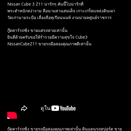
Nissan Cube 3 Z11 น่ารักๆ คันนี้ไปน่ารักที่
พระตำหนักสง่างาม ลือนามสวนสมเด็จ เกาะเกร็ดแหล่งดินเผา
วัดเก่านามระบือ เลื่องลือทุเรียนนนท์ งามน่ายลศูนย์ราชการ
กู๊ดคาร์รถซิ่ง ขายแต่รถสวยเท่านั้น
ยินดีด้วยครับขอให้ร่ำรวยมีความสุขใจ Cube3
NissanCubeZ11 ขายรถมือสองคุณภาพดีเท่านั้น
กู๊ดคาร์รถซิ่ง ขายรถมือสองคุณภาพเท่านั้น ดินแดนรถสปอร์ต ขาย