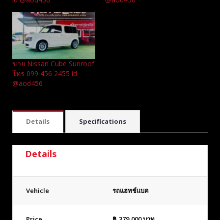
ขาย Nissan Cube Sunroof
โทร 099 456 2455 id
@aod456
Details
Specifications
Details
Vehicle
รถแฮทช์แบค
Price
฿
379,000
บาท