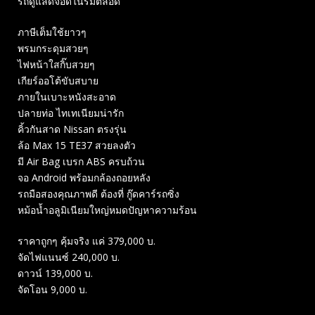
รถดูแลดีจอดในร่มตลอด
ภาษีเต็มใช้ยาวๆ
พรมกระดุมสวยๆ
ไฟหน้าใสกิ๊บสวยๆ
เกียร์ออโต้ขับสบาย
ภายในเบาะหนังสะอาด
ปลายท่อ ไทเทเนียมน่ารัก
คิ้วกันสาด Nissan ตรงรุ่น
ล้อ Max 15 TE37 สวยลงตัว
มี Air Bag เบรก ABS ครบถ้วน
จอ Android พร้อมกล้องถอยหลัง
รถมือสองคุณภาพดี ต้องที่ กู๊ดคาร์รถซิ่ง
หม้อน้ำอลูมิเนียมใหญ่หมดปัญหาความร้อน
ราคาถูกๆ คุ้มจริง แค่ 379,000 บ.
จัดไฟแนนซ์ 240,000 บ.
ดาวน์ 139,000 บ.
จัดโอน 9,000 บ.