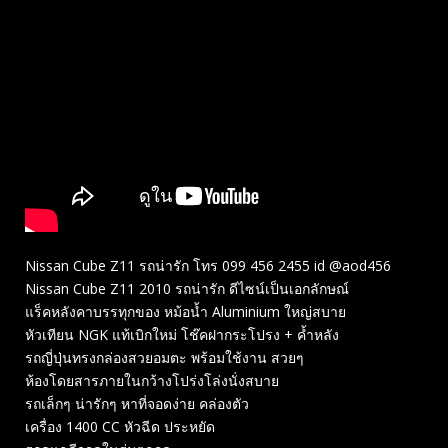
Nissan Cube Z11 รถน่ารัก โทร 099 456 2455 id @aod456
Nissan Cube Z11 2010 รถน่ารัก ดีไซน์เป็นเอกลักษณ์
แร็คหลังคาบรรทุกของ หม้อน้ำ Aluminium ใหญ่สบาย
หัวเทียน NGK แท้เบิกใหม่ โช๊คฝากระโปรง + ค้ำหลัง
รถญี่ปุ่นทรงกล่องสวยอมตะ พร้อมใช้งาน สวยๆ
ห้องโดยสารภายในกว้างโปร่งโล่งนั่งสบาย
รถเล็กๆ น่ารักๆ หาที่จอดง่าย คล่องตัว
เครื่อง 1400 CC หัวฉีด ประหยัด