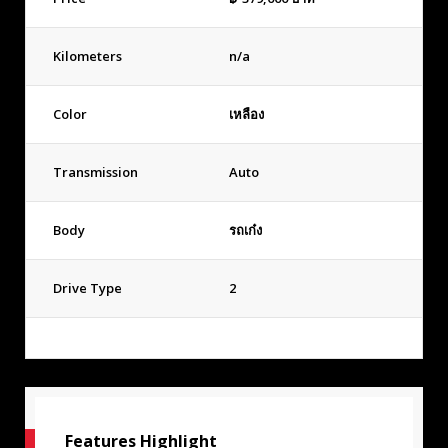
Kilometers
n/a
Color
เหลือง
Transmission
Auto
Body
รถเก๋ง
Drive Type
2
Features Highlight