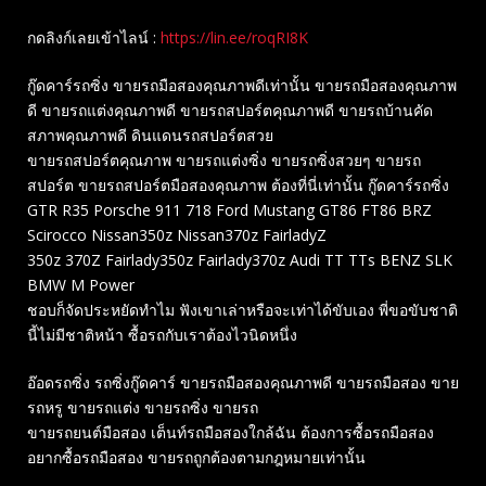
กดลิงก์เลยเข้าไลน์ :
https://lin.ee/roqRI8K
กู๊ดคาร์รถซิ่ง ขายรถมือสองคุณภาพดีเท่านั้น ขายรถมือสองคุณภาพ
ดี ขายรถแต่งคุณภาพดี ขายรถสปอร์ตคุณภาพดี ขายรถบ้านคัด
สภาพคุณภาพดี ดินแดนรถสปอร์ตสวย
ขายรถสปอร์ตคุณภาพ ขายรถแต่งซิ่ง ขายรถซิ่งสวยๆ ขายรถ
สปอร์ต ขายรถสปอร์ตมือสองคุณภาพ ต้องที่นี่เท่านั้น กู๊ดคาร์รถซิ่ง
GTR R35 Porsche 911 718 Ford Mustang GT86 FT86 BRZ
Scirocco Nissan350z Nissan370z FairladyZ
350z 370Z Fairlady350z Fairlady370z Audi TT TTs BENZ SLK
BMW M Power
ชอบก็จัดประหยัดทำไม ฟังเขาเล่าหรือจะเท่าได้ขับเอง พี่ขอขับชาติ
นี้ไม่มีชาติหน้า ซื้อรถกับเราต้องไวนิดหนึ่ง
อ๊อดรถซิ่ง รถซิ่งกู๊ดคาร์ ขายรถมือสองคุณภาพดี ขายรถมือสอง ขาย
รถหรู ขายรถแต่ง ขายรถซิ่ง ขายรถ
ขายรถยนต์มือสอง เต็นท์รถมือสองใกล้ฉัน ต้องการซื้อรถมือสอง
อยากซื้อรถมือสอง ขายรถถูกต้องตามกฎหมายเท่านั้น