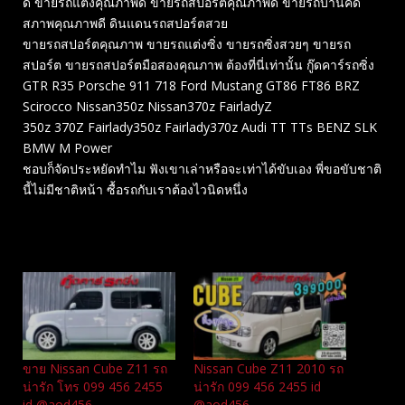
ดี ขายรถแต่งคุณภาพดี ขายรถสปอร์ตคุณภาพดี ขายรถบ้านคัด
สภาพคุณภาพดี ดินแดนรถสปอร์ตสวย
ขายรถสปอร์ตคุณภาพ ขายรถแต่งซิ่ง ขายรถซิ่งสวยๆ ขายรถ
สปอร์ต ขายรถสปอร์ตมือสองคุณภาพ ต้องที่นี่เท่านั้น กู๊ดคาร์รถซิ่ง
GTR R35 Porsche 911 718 Ford Mustang GT86 FT86 BRZ
Scirocco Nissan350z Nissan370z FairladyZ
350z 370Z Fairlady350z Fairlady370z Audi TT TTs BENZ SLK
BMW M Power
ชอบก็จัดประหยัดทำไม ฟังเขาเล่าหรือจะเท่าได้ขับเอง พี่ขอขับชาติ
นี้ไม่มีชาติหน้า ซื้อรถกับเราต้องไวนิดหนึ่ง
Related
ขาย Nissan Cube Z11 รถ
Nissan Cube Z11 2010 รถ
น่ารัก โทร 099 456 2455
น่ารัก 099 456 2455 id
id @aod456
@aod456