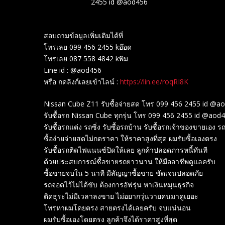
2455 id @aod456
สอบถามข้อมูลเพิ่มเติมได้ที่
โทรเลย 099 456 2455 kอ๊อด
โทรเลย 087 558 4842 kพิม
Line id : @aod456
หรือ กดลิงก์เลยเข้าไลน์ :
https://lin.ee/roqRI8K
Nissan Cube Z11 รับซื้อจ่ายสด โทร 099 456 2455 id @a
รับซื้อรถ Nissan Cube ทุกรุ่น โทร 099 456 2455 id @aod4
รับซื้อรถแต่ง รถซิ่ง รับซื้อรถบ้าน รับซื้อรถเจ้าของขายเอง รถ
ซื้อง่ายจ่ายสดไม่กดราคา ให้ราคาสูงที่สุด ผมรับซื้อเองตรง
รับซื้อรถติดไฟแนนซ์ปิดให้เลย ลูกค้าปลอดภารหนี้ทันที
ด้วยประสบการณ์ซื้อขายรถยาวนาน ให้มืออาชีพดูแลครับ
ซื้อขายจบใน 5 นาที มีสัญญาซื้อขาย ชัดเจนปลอดภัย
รถจอดไว้ไม่ได้ขับ ต้องการอัฟรุ่น หาเงินหมุนธุรกิจ
ติดธุระไม่มีเวลาลงขาย ไม่อยากวุ่นวายคนมาดูเยอะ
โทรหาผมโดยตรง สายตรงได้เลยครับ จบแน่นอน
ผมรับซื้อเองโดยตรง ลูกค้าจึงได้ราคาสูงที่สุด