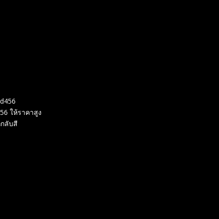
od456
56 ให้ราคาสูง
กลับสี