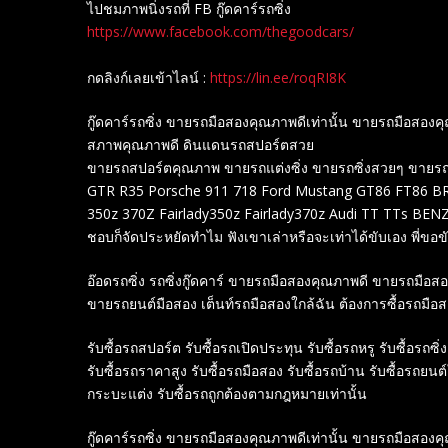
ไปชมภาพนิ่งรถที่ FB กู๊ดคาร์รถซิ่ง
https://www.facebook.com/thegoodcars/
กดลิงก์เลยเข้าไลน์ :
https://lin.ee/roqRI8K
กู๊ดคาร์รถซิ่ง ขายรถมือสองคุณภาพดีเท่านั้น ขายรถมือส
สภาพคุณภาพดี ดินแดนรถสปอร์ตสวย
ขายรถสปอร์ตคุณภาพ ขายรถแต่งซิ่ง ขายรถซิ่งสวยๆ ขายรถสปอร
GTR R35 Porsche 911 718 Ford Mustang GT86 FT86 BRZ
350z 370Z Fairlady350z Fairlady370z Audi TT TTs B
ชอบก็จัดประหยัดทำไม ฟังเขาเล่าหรือจะเท่าได้ขับเอง พี่ขอขับ
อ๊อดรถซิ่ง รถซิ่งกู๊ดคาร์ ขายรถมือสองคุณภาพดี ขายรถมือ
ขายรถยนต์มือสอง เต็นท์รถมือสองใกล้ฉัน ต้องการซื้อรถมือ
รับซื้อรถสปอร์ต รับซื้อรถเปิดประทุน รับซื้อรถหรู รับซื้อรถซิ่ง
รับซื้อรถราคาสูง รับซื้อรถมือสอง รับซื้อรถบ้าน รับซื้อรถยนต
กระบะแต่ง รับซื้อรถถูกต้องตามกฎหมายเท่านั้น
กู๊ดคาร์รถซิ่ง ขายรถมือสองคุณภาพดีเท่านั้น ขายรถมือส