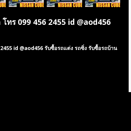
สด โทร 099 456 2455 id @aod456
455 id @aod456 รับซื้อรถแต่ง รถซิ่ง รับซื้อรถบ้าน