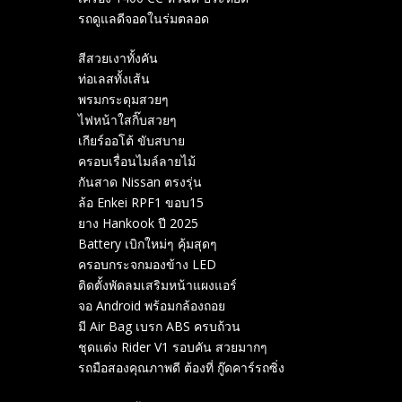
รถดูแลดีจอดในร่มตลอด
สีสวยเงาทั้งคัน
ท่อเลสทั้งเส้น
พรมกระดุมสวยๆ
ไฟหน้าใสกิ๊บสวยๆ
เกียร์ออโต้ ขับสบาย
ครอบเรื่อนไมล์ลายไม้
กันสาด Nissan ตรงรุ่น
ล้อ Enkei RPF1 ขอบ15
ยาง Hankook ปี 2025
Battery เบิกใหม่ๆ คุ้มสุดๆ
ครอบกระจกมองข้าง LED
ติดตั้งพัดลมเสริมหน้าแผงแอร์
จอ Android พร้อมกล้องถอย
มี Air Bag เบรก ABS ครบถ้วน
ชุดแต่ง Rider V1 รอบคัน สวยมากๆ
รถมือสองคุณภาพดี ต้องที่ กู๊ดคาร์รถซิ่ง