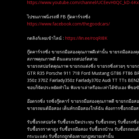
https://www.youtube.com/channel/UCEevH0QC_kD-6K
ไปชมภาพนิ่งรถที่ FB กู๊ดคาร์รถซิ่ง
https://www.facebook.com/thegoodcars/
กดลิงก์เลยเข้าไลน์ :
https://lin.ee/roqRI8K
กู๊ดคาร์รถซิ่ง ขายรถมือสองคุณภาพดีเท่านั้น ขายรถมือส
สภาพคุณภาพดี ดินแดนรถสปอร์ตสวย
ขายรถสปอร์ตคุณภาพ ขายรถแต่งซิ่ง ขายรถซิ่งสวยๆ ขายรถสปอร
GTR R35 Porsche 911 718 Ford Mustang GT86 FT86 BRZ
350z 370Z Fairlady350z Fairlady370z Audi TT TTs B
ชอบก็จัดประหยัดทำไม ฟังเขาเล่าหรือจะเท่าได้ขับเอง พี่ขอขับ
อ๊อดรถซิ่ง รถซิ่งกู๊ดคาร์ ขายรถมือสองคุณภาพดี ขายรถมือ
ขายรถยนต์มือสอง เต็นท์รถมือสองใกล้ฉัน ต้องการซื้อรถมือ
รับซื้อรถสปอร์ต รับซื้อรถเปิดประทุน รับซื้อรถหรู รับซื้อรถซิ่ง
รับซื้อรถราคาสูง รับซื้อรถมือสอง รับซื้อรถบ้าน รับซื้อรถยนต
กระบะแต่ง รับซื้อรถถูกต้องตามกฎหมายเท่านั้น