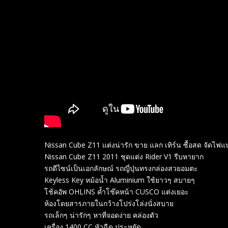
Nissan Cube Z11 แต่งน่ารัก ขาย แลก เทิร์น ซื้อสด จัดไ
Nissan Cube Z11 2011 ชุดแต่ง Rider V1 รีบหายาก
รถดีไซน์เป็นเอกลักษณ์ รถญี่ปุ่นทรงกล่องสวยอมตะ
Keyless Key หม้อน้ำ Aluminium ใช้ยาวๆ สบายๆ
โช้คอัพ OHLINS ค้ำโช๊คหน้า CUSCO แต่งเยอะ
ห้องโดยสารภายในกว้างโปร่งโล่งนั่งสบาย
รถเล็กๆ น่ารักๆ หาที่จอดง่าย คล่องตัว
เครื่อง 1400 CC หัวฉีด ประหยัด