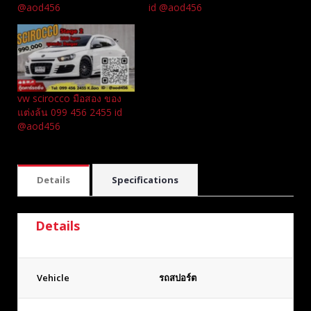
@aod456
id @aod456
vw scirocco มือสอง ของ
แต่งล้น 099 456 2455 id
@aod456
Details
Specifications
Details
Vehicle
รถสปอร์ต