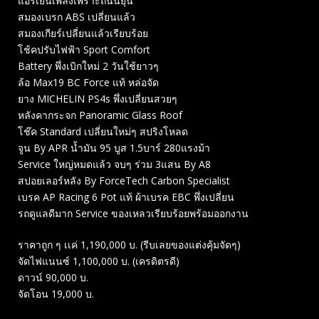
แอร์เย็นเพลงเพราะถนนยุ่น
สมองเบรก ABS เปลี่ยนแล้ว
สมองเกียร์เปลี่ยนแล้วเรียบร้อย
โช้คปรับไฟฟ้า Sport Comfort
Battery พึ่งเบิกใหม่ 2 วันใช้ยาวๆ
ล้อ Max19 BC Force แท้ หล่อจัด
ยาง MICHELIN PS4s พึ่งเปลี่ยนสวยๆ
หลังคากระจก Panoramic Glass Roof
โช๊ค Standard เปลี่ยนใหม่ๆ สปริงโหลด
จูน By APR น้ำมัน 95 บูส 1.5บาร์ 280แรงม้า
Service ใหญ่หมดแล้ว จบๆ ร่วม 3แสน By A8
สปอยเลอร์หลัง By ForceTech Carbon Specialist
เบรค AP Racing 6 Pot แท้ ผ้าเบรค EBC พึ่งเปลี่ยน
รถดูแลดีมาก Service ของเหลวเรียบร้อยพร้อมออกงาน
ราคาถูก ๆ เเค่ 1,190,000 บ. (รีบเลยของแต่งคุ้มจัดๆ)
จัดไฟแนนซ์ 1,100,000 บ. (เครดิตรดี)
ดาวน์ 90,000 บ.
จัดโอน 19,000 บ.