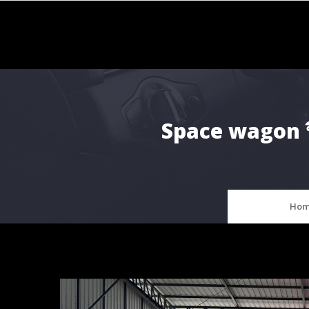
Skip
to
content
Space wagon ป
Hom