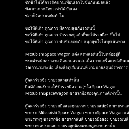
ชักช้าไม่ได้การคิดนานเพื่อนเอาไปขับกันหมดแล้ว
ฟังเขาเล่าหรือจะเท่าได้ขับเอง
ชอบก็จัดประหยัดทำไม
ขอให้พี่เก้า คุณดาว มีความสุขกับรถคันนี้
ขอให้พี่เก้า คุณดาว ร่ำรวยอยู่แล้วก็ขอให้รวยยิ่งๆ ขึ้นไป
ขอให้พี่เก้า คุณดาว ขับขี่ปลอดภัย สนุกสุขใจในทุกเส้นทาง
Mitsubishi Space Wagon แต่ง สุดหล่อคันนี้ไปหล่ออยู่ที่
พระตำหนักสง่างาม ลือนามสวนสมเด็จ เกาะเกร็ดแหล่งดินเ
วัดเก่านามระบือ เลื่องลือทุเรียนนนท์ งามน่ายลศูนย์ราชการ
กู๊ดคาร์รถซิ่ง ขายรถสวยเท่านั้น
ยินดีด้วยครับขอให้ร่ำรวยมีความสุขใจ SpaceWagon
MitsubishiSpaceWagon ขายรถมือสองคุณภาพดีเท่านั้น
กู๊ดคาร์รถซิ่ง ขายรถมือสองคุณภาพ ขายรถสปอร์ต ขายรถแต
ขายรถ Mitsubishi Space Wagon ขายรถSpace Wagon แต
ขายรถหรู ขายรถซิ่ง ขายรถกลับสี ขายรถมือสอง ขายรถเปลี่ย
ขายรถจดประกอบ ขายรถถูกต้องตามกฎหมายเท่านั้น