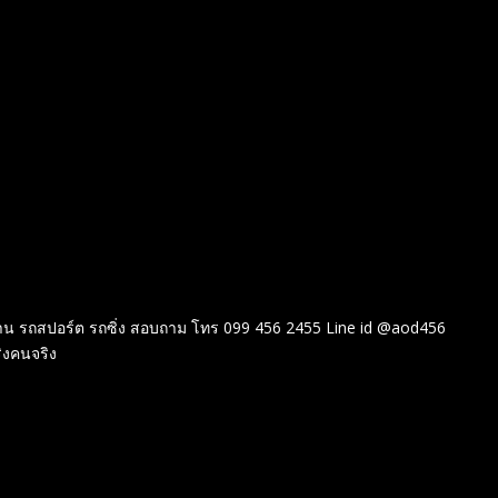
น รถสปอร์ต รถซิ่ง สอบถาม โทร 099 456 2455 Line id @aod456
ิงคนจริง
บ