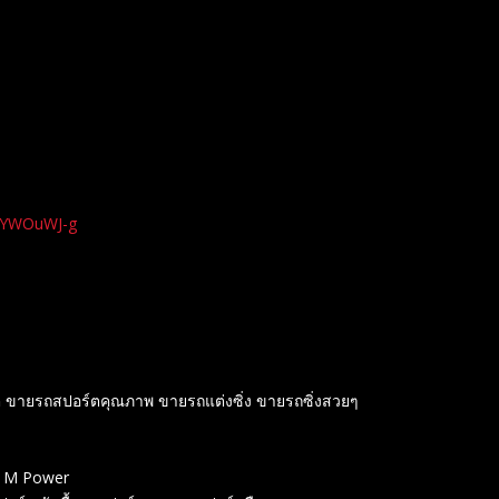
xYWOuWJ-g
์ต ขายรถสปอร์ตคุณภาพ ขายรถแต่งซิ่ง ขายรถซิ่งสวยๆ
W M Power