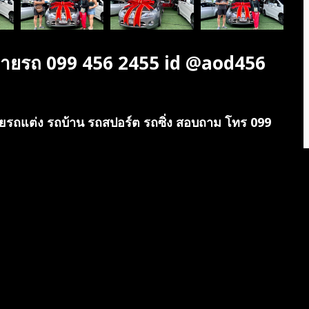
ขายรถ 099 456 2455 id @aod456
รถแต่ง รถบ้าน รถสปอร์ต รถซิ่ง สอบถาม โทร 099