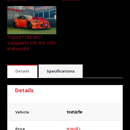
Toyota FT86 86GT
ขอบคุณครับ 099 456 2455
id @aod456
Details
Specifications
Details
Vehicle
รถสปอร์ต
Price
ขายแล้ว