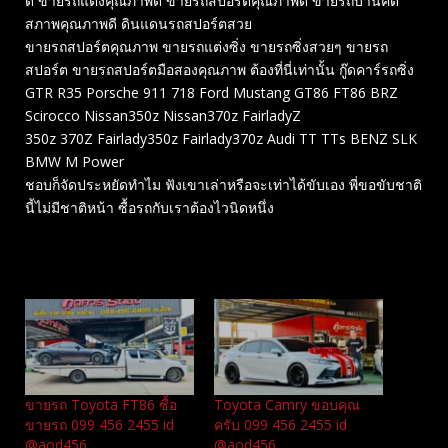
ดี ขายรถแต่งคุณภาพดี ขายรถสปอร์ตคุณภาพดี ขายรถบ้านคัด
สภาพคุณภาพดี ดินแดนรถสปอร์ตสวย
ขายรถสปอร์ตคุณภาพ ขายรถแต่งซิ่ง ขายรถซิ่งสวยๆ ขายรถ
สปอร์ต ขายรถสปอร์ตมือสองคุณภาพ ต้องที่นี่เท่านั้น กู๊ดคาร์รถซิ่ง
GTR R35 Porsche 911 718 Ford Mustang GT86 FT86 BRZ
Scirocco Nissan350z Nissan370z FairladyZ
350z 370Z Fairlady350z Fairlady370z Audi TT TTs BENZ SLK
BMW M Power
ชอบก็จัดประหยัดทำไม ฟังเขาเล่าหรือจะเท่าได้ขับเอง พี่ขอขับชาติ
นี้ไม่มีชาติหน้า ซื้อรถกับเราต้องไวนิดหนึ่ง
Related
ขายรถ Toyota FT86 ซื้อ
Toyota Camry ขอบคุณ
ขายรถ 099 456 2455 id
ครับ 099 456 2455 id
@aod456
@aod456