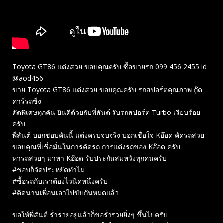
Toyota GT86 แต่งสวย ขอบคุณครับ ซื้อขายรถ 099 456 2455 id
@aod456
ขาย Toyota GT86 แต่งสวย ขอบคุณครับ รถสปอร์ตคุณภาพ กู๊ด
คาร์รถซิ่ง
คัดพิเศษทุกคัน ยินดีด้วยกับพี่สันต์ รับรถสปอร์ต Turbo เรียบร้อย
ครับ
พี่สันต์ บอกชอบคันนี้ แต่งครบจบจริง บอกเชื่อใจ Kอ๊อด คัดรถสวย
ขอบคุณที่เชื่อมั่นในการคัดรถ การแต่งรถของ Kอ๊อด ครับ
หารถสวยๆ มาหา Kอ๊อด รับประกันสมหวังทุกคนครับ
#ชอบก็จัดประหยัดทำไม
#ซื้อรถกับเราต้องไวนิดหนึ่งครับ
#คิดนานเพื่อนเอาไปขับกันหมดแล้ว
ขอให้พี่สันต์ ร่ำรวยอยู่แล้วก็ขอร่ำรวยยิ่งๆ ขึ้นไปครับ