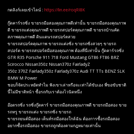
กดลิงก์เลยเข้าไลน์ :
https://lin.ee/roqRI8K
กู๊ดคาร์รถซิ่ง ขายรถมือสองคุณภาพดีเท่านั้น ขายรถมือสองคุณภาพ
ดี ขายรถแต่งคุณภาพดี ขายรถสปอร์ตคุณภาพดี ขายรถบ้านคัด
สภาพคุณภาพดี ดินแดนรถสปอร์ตสวย
ขายรถสปอร์ตคุณภาพ ขายรถแต่งซิ่ง ขายรถซิ่งสวยๆ ขายรถ
สปอร์ต ขายรถสปอร์ตมือสองคุณภาพ ต้องที่นี่เท่านั้น กู๊ดคาร์รถซิ่ง
GTR R35 Porsche 911 718 Ford Mustang GT86 FT86 BRZ
Scirocco Nissan350z Nissan370z FairladyZ
350z 370Z Fairlady350z Fairlady370z Audi TT TTs BENZ SLK
BMW M Power
ชอบก็จัดประหยัดทำไม ฟังเขาเล่าหรือจะเท่าได้ขับเอง พี่ขอขับชาติ
นี้ไม่มีชาติหน้า ซื้อรถกับเราต้องไวนิดหนึ่ง
อ๊อดรถซิ่ง รถซิ่งกู๊ดคาร์ ขายรถมือสองคุณภาพดี ขายรถมือสอง ขาย
รถหรู ขายรถแต่ง ขายรถซิ่ง ขายรถ
ขายรถยนต์มือสอง เต็นท์รถมือสองใกล้ฉัน ต้องการซื้อรถมือสอง
อยากซื้อรถมือสอง ขายรถถูกต้องตามกฎหมายเท่านั้น