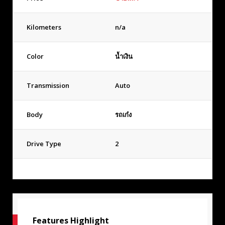
Kilometers
n/a
Color
น้ำเงิน
Transmission
Auto
Body
รถเก๋ง
Drive Type
2
Features Highlight