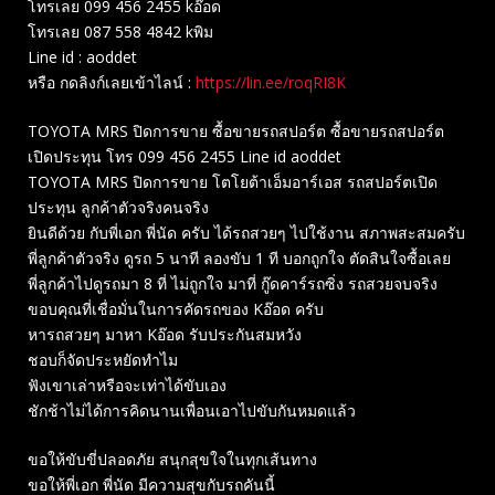
โทรเลย 099 456 2455 kอ๊อด
โทรเลย 087 558 4842 kพิม
Line id : aoddet
หรือ กดลิงก์เลยเข้าไลน์ :
https://lin.ee/roqRI8K
TOYOTA MRS ปิดการขาย ซื้อขายรถสปอร์ต ซื้อขายรถสปอร์ต
เปิดประทุน โทร 099 456 2455 Line id aoddet
TOYOTA MRS ปิดการขาย โตโยต้าเอ็มอาร์เอส รถสปอร์ตเปิด
ประทุน ลูกค้าตัวจริงคนจริง
ยินดีด้วย กับพี่เอก พี่นัด ครับ ได้รถสวยๆ ไปใช้งาน สภาพสะสมครับ
พี่ลูกค้าตัวจริง ดูรถ 5 นาที ลองขับ 1 ที บอกถูกใจ ตัดสินใจซื้อเลย
พี่ลูกค้าไปดูรถมา 8 ที่ ไม่ถูกใจ มาที่ กู๊ดคาร์รถซิ่ง รถสวยจบจริง
ขอบคุณที่เชื่อมั่นในการคัดรถของ Kอ๊อด ครับ
หารถสวยๆ มาหา Kอ๊อด รับประกันสมหวัง
ชอบก็จัดประหยัดทำไม
ฟังเขาเล่าหรือจะเท่าได้ขับเอง
ชักช้าไม่ได้การคิดนานเพื่อนเอาไปขับกันหมดแล้ว
ขอให้ขับขี่ปลอดภัย สนุกสุขใจในทุกเส้นทาง
ขอให้พี่เอก พี่นัด มีความสุขกับรถคันนี้