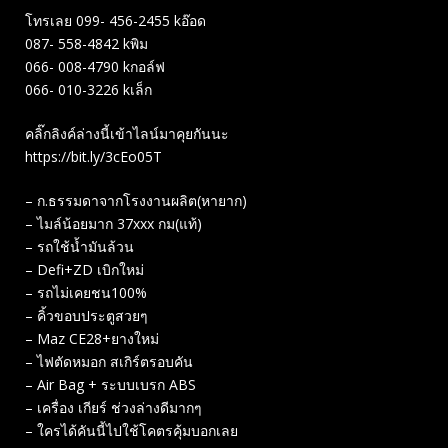
โทรเลย 099- 456-2455 kอ๊อด
087- 558-4842 kพิม
066- 008-4790 kกอล์ฟ
066- 010-3226 kเล็ก
คลิ๊กลิงค์ล่างนี้เข้าไลน์มาคุยกันนะ
https://bit.ly/3cEo05T
– ก.ธรรมดาจากโรงงานผลิต(หายาก)
– ไมล์น้อยมาก 37xxx กม(แท้)
– รถใช้น้ำมันล้วน
– Defi+ZD เบิกใหม่
– รถไม่เคยชน100%
– คิ้วขอบประตูสวยๆ
– Maz CE28+ยางใหม่
– ไฟตัดหมอก สเกิร์ตรอบคัน
– Air Bag​ + ระบบเบรก​ ABS
– เครื่อง เกียร์ ช่วงล่างดีมากๆ
– ใครได้คันนี้ไปใช้โคตรคุ้มบอกเลย