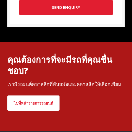
SEND ENQUIRY
คุณต้องการที่จะมีรถที่คุณชื่น
ชอบ?
เรามีรถยนต์คลาสสิกที่ทันสมัยและคลาสสิคให้เลือกเพียบ
ไปที่หน้ารายการรถยนต์