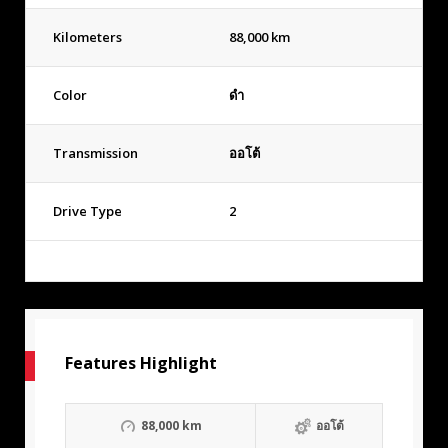
Kilometers
88,000 km
Color
ดำ
Transmission
ออโต้
Drive Type
2
Features Highlight
88,000 km
ออโต้