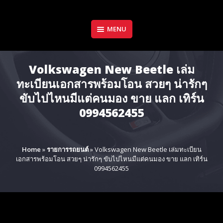
Skip
to
content
MENU
Volkswagen New Beetle เล่ม
ทะเบียนเอกสารพร้อมโอน สวยๆ น่ารักๆ
ขับไปไหนมีแต่คนมอง ขาย แลก เทิร์น
0994562455
Home
»
รายการรถยนต์
»
Volkswagen New Beetle เล่มทะเบียน
เอกสารพร้อมโอน สวยๆ น่ารักๆ ขับไปไหนมีแต่คนมอง ขาย แลก เทิร์น
0994562455