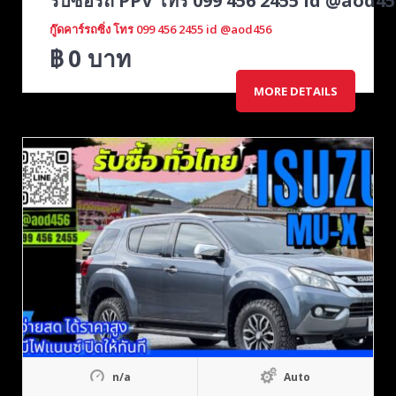
รับซื้อรถ PPV โทร 099 456 2455 id @aod45
กู๊ดคาร์รถซิ่ง โทร 099 456 2455 id @aod456
฿
0
บาท
MORE DETAILS
n/a
Auto