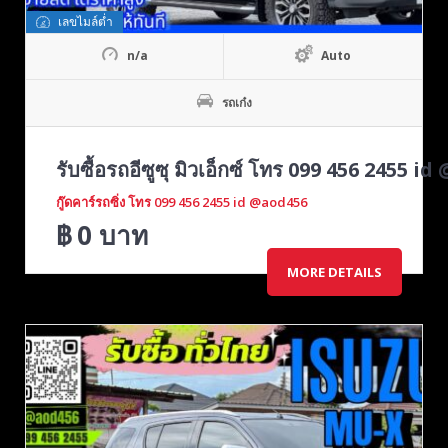
เลขไมล์ต่ำ
n/a
Auto
รถเก๋ง
รับซื้อรถอีซูซุ มิวเอ็กซ์ โทร 099 456 2455 
กู๊ดคาร์รถซิ่ง โทร 099 456 2455 id @aod456
฿
0
บาท
MORE DETAILS