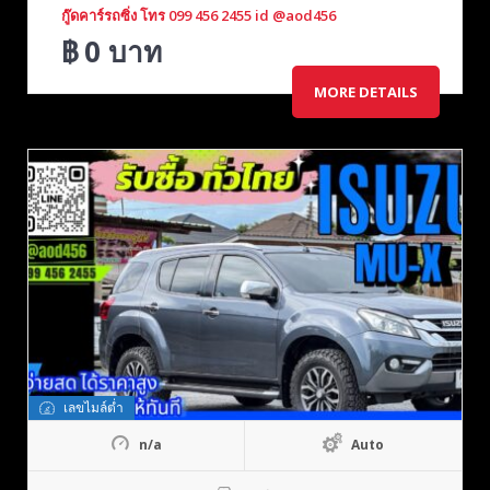
กู๊ดคาร์รถซิ่ง โทร 099 456 2455 id @aod456
฿
0
บาท
MORE DETAILS
เลขไมล์ต่ำ
n/a
Auto