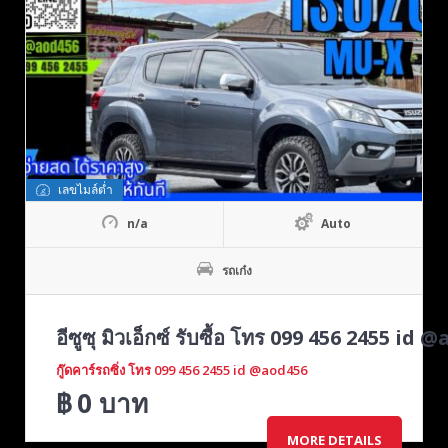
เลขไมล์ต่ำ
n/a
Auto
รถเก๋ง
อีซูซุ มิวเอ็กซ์ รับซื้อ โทร 099 456 2455 id
กู๊ดคาร์รถซิ่ง โทร 099 456 2455 id @aod456
฿
0
บาท
MORE DETAILS