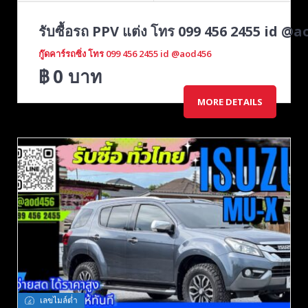
รับซื้อรถ PPV แต่ง โทร 099 456 2455 id @a
กู๊ดคาร์รถซิ่ง โทร 099 456 2455 id @aod456
฿
0
บาท
MORE DETAILS
เลขไมล์ต่ำ