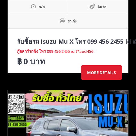
n/a
Auto
รถเก๋ง
รับซื้อรถ Isuzu Mu X โทร 099 456 2455 id
กู๊ดคาร์รถซิ่ง โทร 099 456 2455 id @aod456
฿
0
บาท
MORE DETAILS