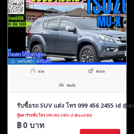
เลขไมล์ต่ำ
n/a
Auto
รถเก๋ง
รับซื้อรถ SUV แต่ง โทร 099 456 2455 id @a
กู๊ดคาร์รถซิ่ง โทร 099 456 2455 id @aod456
฿
0
บาท