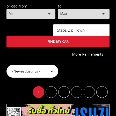
priced from
to
Min
Max
FIND MY CAR
More Refinements
- Newest Listings -
1
2
3
4
5