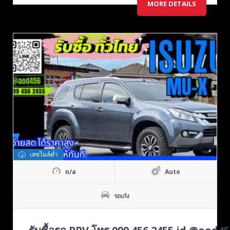
MORE DETAILS
เลขไมล์ต่ำ
n/a
Auto
รถเก๋ง