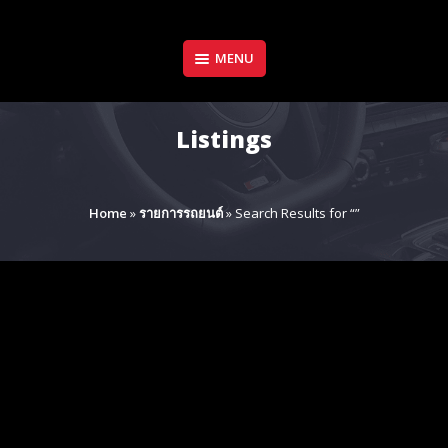
Skip
to
content
MENU
Listings
Home
»
รายการรถยนต์
»
Search Results for “”
Search Results