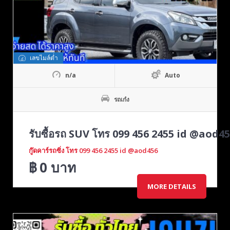
เลขไมล์ต่ำ
n/a
Auto
รถเก๋ง
รับซื้อรถ SUV โทร 099 456 2455 id @aod45
กู๊ดคาร์รถซิ่ง โทร 099 456 2455 id @aod456
฿
0
บาท
MORE DETAILS