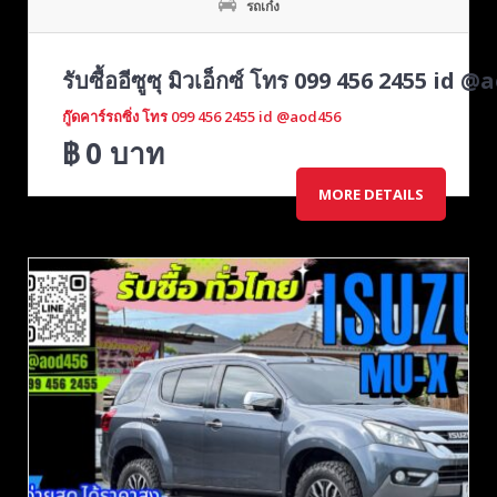
รถเก๋ง
รับซื้ออีซูซุ มิวเอ็กซ์ โทร 099 456 2455 id 
กู๊ดคาร์รถซิ่ง โทร 099 456 2455 id @aod456
฿
0
บาท
MORE DETAILS