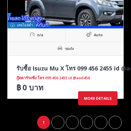
เลขไมล์ต่ำ
n/a
Auto
รถเก๋ง
รับซื้อ Isuzu Mu X โทร 099 456 2455 id @a
กู๊ดคาร์รถซิ่ง โทร 099 456 2455 id @aod456
฿
0
บาท
MORE DETAILS
1
2
3
4
5